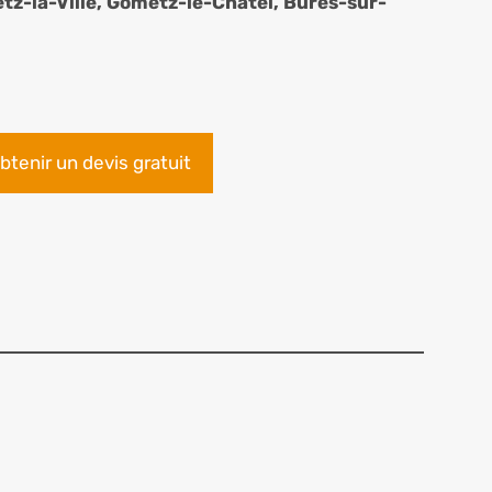
etz-la-Ville, Gometz-le-Châtel, Bures-sur-
btenir un devis gratuit