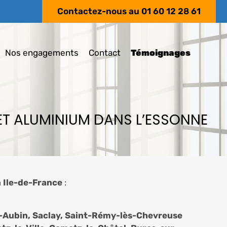
Contactez-nous au
01 60 12 28 61
Nos engagements
Contact
Témoignages
LET ALUMINIUM DANS L’ESSONNE
n Ile-de-France
:
nt-Aubin, Saclay, Saint-Rémy-lès-Chevreuse