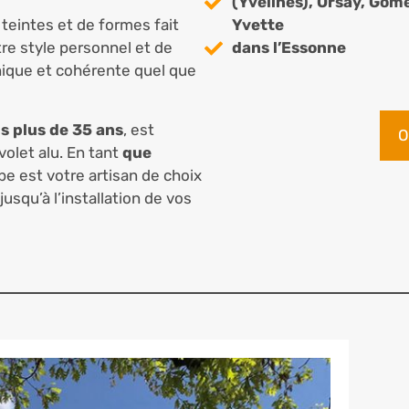
(Yvelines), Orsay, Gom
teintes et de formes fait
Yvette
re style personnel et de
dans l’Essonne
nique et cohérente quel que
s plus de 35 ans
, est
O
volet alu. En tant
que
lbe est votre artisan de choix
usqu’à l’installation de vos