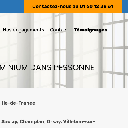
Contactez-nous au
01 60 12 28 61
Nos engagements
Contact
Témoignages
LUMINIUM DANS L’ESSONNE
n Ile-de-France
:
, Saclay, Champlan, Orsay, Villebon-sur-